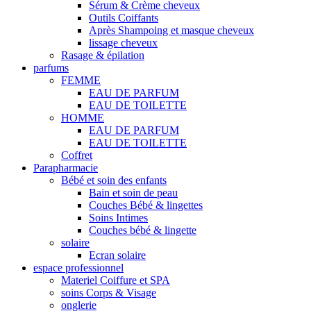
Sérum & Crème cheveux
Outils Coiffants
Après Shampoing et masque cheveux
lissage cheveux
Rasage & épilation
parfums
FEMME
EAU DE PARFUM
EAU DE TOILETTE
HOMME
EAU DE PARFUM
EAU DE TOILETTE
Coffret
Parapharmacie
Bébé et soin des enfants
Bain et soin de peau
Couches Bébé & lingettes
Soins Intimes
Couches bébé & lingette
solaire
Ecran solaire
espace professionnel
Materiel Coiffure et SPA
soins Corps & Visage
onglerie