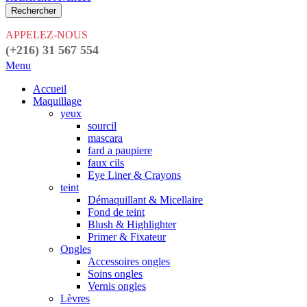
Rechercher
APPELEZ-NOUS
(+216) 31 567 554
Menu
Accueil
Maquillage
yeux
sourcil
mascara
fard a paupiere
faux cils
Eye Liner & Crayons
teint
Démaquillant & Micellaire
Fond de teint
Blush & Highlighter
Primer & Fixateur
Ongles
Accessoires ongles
Soins ongles
Vernis ongles
Lèvres