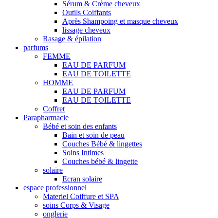
Sérum & Crème cheveux
Outils Coiffants
Après Shampoing et masque cheveux
lissage cheveux
Rasage & épilation
parfums
FEMME
EAU DE PARFUM
EAU DE TOILETTE
HOMME
EAU DE PARFUM
EAU DE TOILETTE
Coffret
Parapharmacie
Bébé et soin des enfants
Bain et soin de peau
Couches Bébé & lingettes
Soins Intimes
Couches bébé & lingette
solaire
Ecran solaire
espace professionnel
Materiel Coiffure et SPA
soins Corps & Visage
onglerie