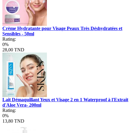
Crème Hydratante pour Visage Peaux Très Déshydratées et
Sensibles - 50ml
Rating:
0%
28,00 TND
Lait Démaquillant Yeux et Visage 2 en 1 Waterproof à l'Extrait
d'Aloe Vera- 200ml
Rating:
0%
13,80 TND