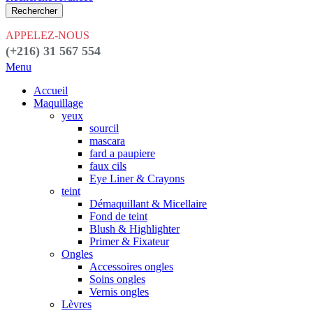
Rechercher
APPELEZ-NOUS
(+216) 31 567 554
Menu
Accueil
Maquillage
yeux
sourcil
mascara
fard a paupiere
faux cils
Eye Liner & Crayons
teint
Démaquillant & Micellaire
Fond de teint
Blush & Highlighter
Primer & Fixateur
Ongles
Accessoires ongles
Soins ongles
Vernis ongles
Lèvres