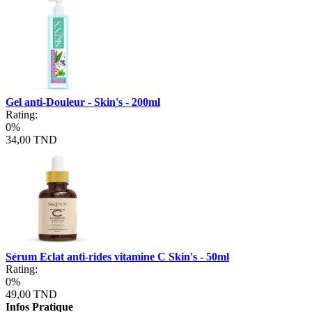
Gel anti-Douleur - Skin's - 200ml
Rating:
0%
34,00 TND
Sérum Eclat anti-rides vitamine C Skin's - 50ml
Rating:
0%
49,00 TND
Infos Pratique