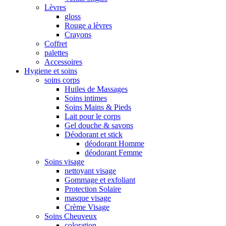
Lèvres
gloss
Rouge a lèvres
Crayons
Coffret
palettes
Accessoires
Hygiene et soins
soins corps
Huiles de Massages
Soins intimes
Soins Mains & Pieds
Lait pour le corps
Gel douche & savons
Déodorant et stick
déodorant Homme
déodorant Femme
Soins visage
nettoyant visage
Gommage et exfoliant
Protection Solaire
masque visage
Crème Visage
Soins Cheuveux
coloration