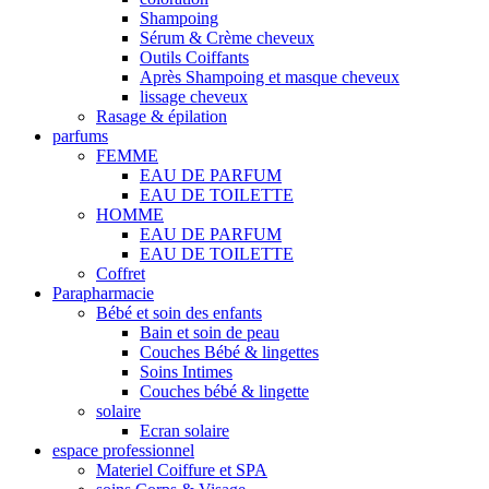
Shampoing
Sérum & Crème cheveux
Outils Coiffants
Après Shampoing et masque cheveux
lissage cheveux
Rasage & épilation
parfums
FEMME
EAU DE PARFUM
EAU DE TOILETTE
HOMME
EAU DE PARFUM
EAU DE TOILETTE
Coffret
Parapharmacie
Bébé et soin des enfants
Bain et soin de peau
Couches Bébé & lingettes
Soins Intimes
Couches bébé & lingette
solaire
Ecran solaire
espace professionnel
Materiel Coiffure et SPA