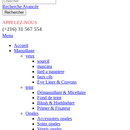
Recherche Avancée
Rechercher
APPELEZ-NOUS
(+216) 31 567 554
Menu
Accueil
Maquillage
yeux
sourcil
mascara
fard a paupiere
faux cils
Eye Liner & Crayons
teint
Démaquillant & Micellaire
Fond de teint
Blush & Highlighter
Primer & Fixateur
Ongles
Accessoires ongles
Soins ongles
Vernis ongles