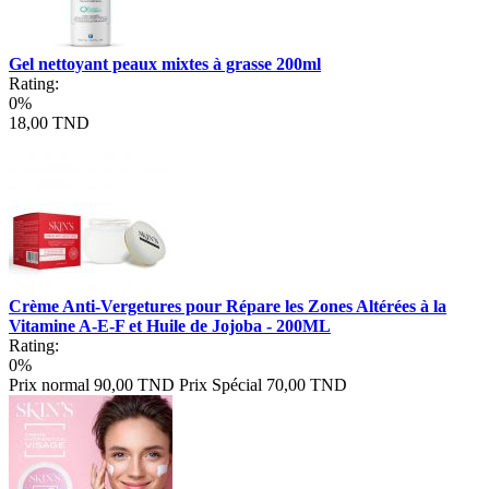
Gel nettoyant peaux mixtes à grasse 200ml
Rating:
0%
18,00 TND
Crème Anti-Vergetures pour Répare les Zones Altérées à la
Vitamine A-E-F et Huile de Jojoba - 200ML
Rating:
0%
Prix normal
90,00 TND
Prix Spécial
70,00 TND