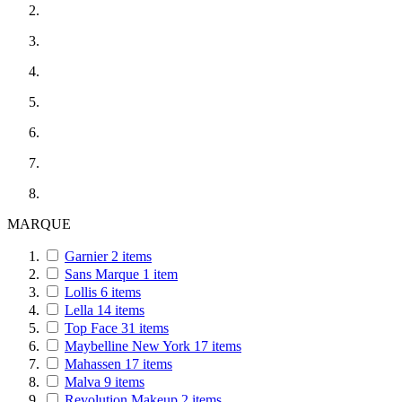
MARQUE
Garnier
2
items
Sans Marque
1
item
Lollis
6
items
Lella
14
items
Top Face
31
items
Maybelline New York
17
items
Mahassen
17
items
Malva
9
items
Revolution Makeup
2
items