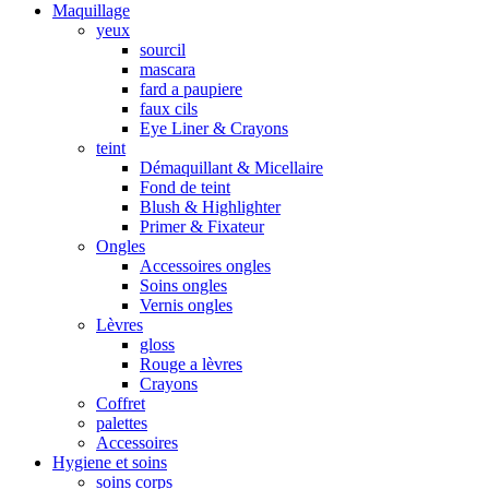
Maquillage
yeux
sourcil
mascara
fard a paupiere
faux cils
Eye Liner & Crayons
teint
Démaquillant & Micellaire
Fond de teint
Blush & Highlighter
Primer & Fixateur
Ongles
Accessoires ongles
Soins ongles
Vernis ongles
Lèvres
gloss
Rouge a lèvres
Crayons
Coffret
palettes
Accessoires
Hygiene et soins
soins corps