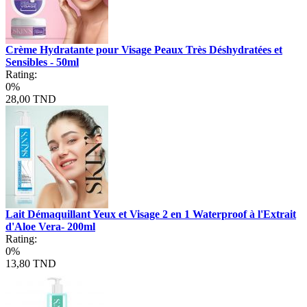
Crème Hydratante pour Visage Peaux Très Déshydratées et
Sensibles - 50ml
Rating:
0%
28,00 TND
Lait Démaquillant Yeux et Visage 2 en 1 Waterproof à l'Extrait
d'Aloe Vera- 200ml
Rating:
0%
13,80 TND