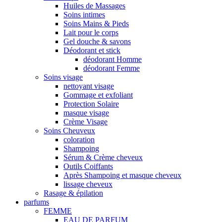
Huiles de Massages
Soins intimes
Soins Mains & Pieds
Lait pour le corps
Gel douche & savons
Déodorant et stick
déodorant Homme
déodorant Femme
Soins visage
nettoyant visage
Gommage et exfoliant
Protection Solaire
masque visage
Crème Visage
Soins Cheuveux
coloration
Shampoing
Sérum & Crème cheveux
Outils Coiffants
Après Shampoing et masque cheveux
lissage cheveux
Rasage & épilation
parfums
FEMME
EAU DE PARFUM