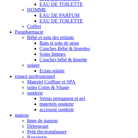
EAU DE TOILETTE
HOMME
EAU DE PARFUM
EAU DE TOILETTE
Coffret
Parapharmacie
Bébé et soin des enfants
Bain et soin de peau
Couches Bébé & lingettes
Soins Intimes
Couches bébé & lingette
solaire
Ecran solaire
espace professionnel
Materiel Coiffure et SPA
soins Corps & Visage
onglerie
Vernis permanent et gel
materiels onglerie
accessoir onglerie
maison
linge de maison
Détergeant
Petit électroménager
Bagagerie