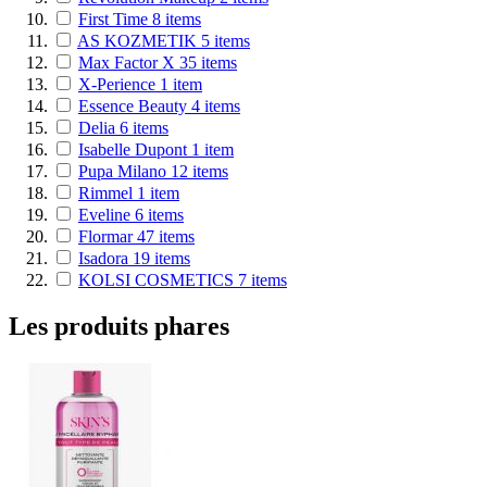
First Time
8
items
AS KOZMETIK
5
items
Max Factor X
35
items
X-Perience
1
item
Essence Beauty
4
items
Delia
6
items
Isabelle Dupont
1
item
Pupa Milano
12
items
Rimmel
1
item
Eveline
6
items
Flormar
47
items
Isadora
19
items
KOLSI COSMETICS
7
items
Les produits phares