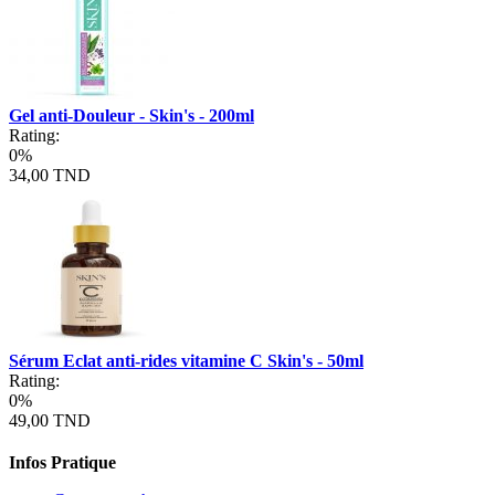
Gel anti-Douleur - Skin's - 200ml
Rating:
0%
34,00 TND
Sérum Eclat anti-rides vitamine C Skin's - 50ml
Rating:
0%
49,00 TND
Infos Pratique