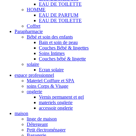
EAU DE TOILETTE
HOMME
EAU DE PARFUM
EAU DE TOILETTE
Coffret
Parapharmacie
Bébé et soin des enfants
Bain et soin de peau
Couches Bébé & lingettes
Soins Intimes
Couches bébé & lingette
solaire
Ecran solaire
espace professionnel
Materiel Coiffure et SPA
soins Corps & Visage
onglerie
Vernis permanent et gel
materiels onglerie
accessoir onglerie
maison
linge de maison
Détergeant
Petit électroménager
Bagagerie