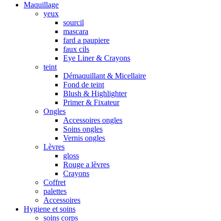
Maquillage
yeux
sourcil
mascara
fard a paupiere
faux cils
Eye Liner & Crayons
teint
Démaquillant & Micellaire
Fond de teint
Blush & Highlighter
Primer & Fixateur
Ongles
Accessoires ongles
Soins ongles
Vernis ongles
Lèvres
gloss
Rouge a lèvres
Crayons
Coffret
palettes
Accessoires
Hygiene et soins
soins corps