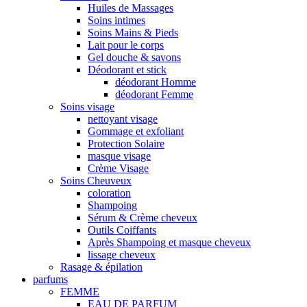
Huiles de Massages
Soins intimes
Soins Mains & Pieds
Lait pour le corps
Gel douche & savons
Déodorant et stick
déodorant Homme
déodorant Femme
Soins visage
nettoyant visage
Gommage et exfoliant
Protection Solaire
masque visage
Crème Visage
Soins Cheuveux
coloration
Shampoing
Sérum & Crème cheveux
Outils Coiffants
Après Shampoing et masque cheveux
lissage cheveux
Rasage & épilation
parfums
FEMME
EAU DE PARFUM