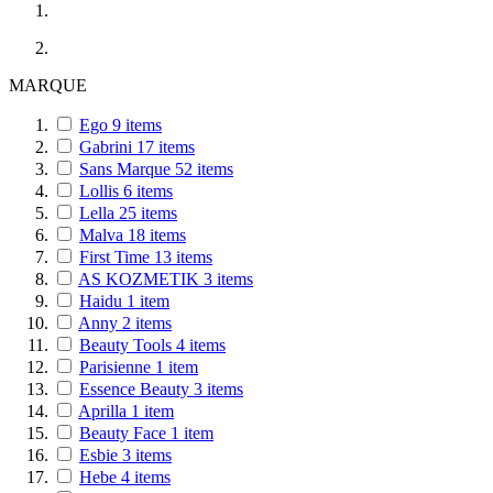
MARQUE
Ego
9
items
Gabrini
17
items
Sans Marque
52
items
Lollis
6
items
Lella
25
items
Malva
18
items
First Time
13
items
AS KOZMETIK
3
items
Haidu
1
item
Anny
2
items
Beauty Tools
4
items
Parisienne
1
item
Essence Beauty
3
items
Aprilla
1
item
Beauty Face
1
item
Esbie
3
items
Hebe
4
items