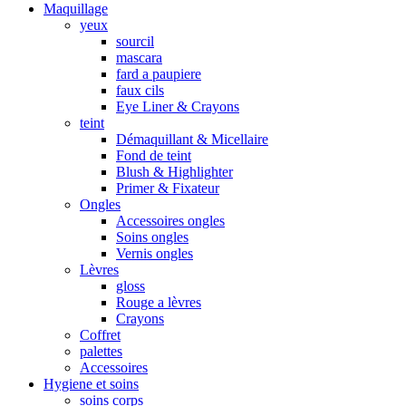
Maquillage
yeux
sourcil
mascara
fard a paupiere
faux cils
Eye Liner & Crayons
teint
Démaquillant & Micellaire
Fond de teint
Blush & Highlighter
Primer & Fixateur
Ongles
Accessoires ongles
Soins ongles
Vernis ongles
Lèvres
gloss
Rouge a lèvres
Crayons
Coffret
palettes
Accessoires
Hygiene et soins
soins corps