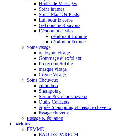
Huiles de Massages
Soins intimes
Soins Mains & Pieds
Lait pour le corps
Gel douche & savons
Déodorant et stick
déodorant Homme
déodorant Femme
Soins visage
nettoyant visage
Gommage et exfoliant
Protection Solaire
masque visage
Crème Visage
Soins Cheuveux
coloration
Shampoing
Sérum & Crème cheveux
Outils Coiffants
Après Shampoing et masque cheveux
lissage cheveux
Rasage & épilation
parfums
FEMME
EAU DE PARFUM