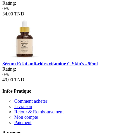
Rating:
0%
34,00 TND
Sérum Eclat anti-rides vitamine C Skin's - 50ml
Rating:
0%
49,00 TND
Infos Pratique
Comment acheter
Livraison
Retour & Remboursement
Mon compte
Paiement
A propos