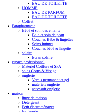
EAU DE TOILETTE
HOMME
EAU DE PARFUM
EAU DE TOILETTE
Coffret
Parapharmacie
Bébé et soin des enfants
Bain et soin de peau
Couches Bébé & lingettes
Soins Intimes
Couches bébé & lingette
solaire
Ecran solaire
espace professionnel
Materiel Coiffure et SPA
soins Corps & Visage
onglerie
Vernis permanent et gel
materiels onglerie
accessoir onglerie
maison
linge de maison
Détergeant
Petit électroménager
Bagagerie