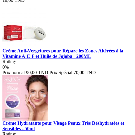
18,00 TND
Crème Anti-Vergetures pour Répare les Zones Altérées à la
Vitamine A-E-F et Huile de Jojoba - 200ML
Rating:
0%
Prix normal
90,00 TND
Prix Spécial
70,00 TND
Crème Hydratante pour Visage Peaux Très Déshydratées et
Sensibles - 50ml
Rating: