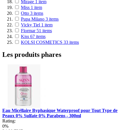
Mirage
1
item
Miss
1
item
Otto
3
items
Pupa Milano
3
items
Vicky Tiel
1
item
Flormar
51
items
Kiss
67
items
KOLSI COSMETICS
33
items
Les produits phares
Eau Micéllaire Byphasique Waterproof pour Tout Type de
Peaux 0% Sulfate 0% Parabens - 300ml
Rating:
0%