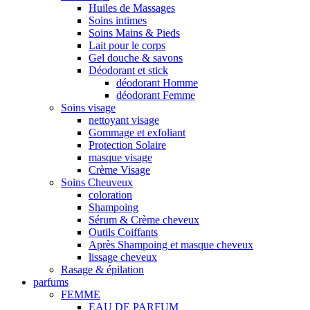
Huiles de Massages
Soins intimes
Soins Mains & Pieds
Lait pour le corps
Gel douche & savons
Déodorant et stick
déodorant Homme
déodorant Femme
Soins visage
nettoyant visage
Gommage et exfoliant
Protection Solaire
masque visage
Crème Visage
Soins Cheuveux
coloration
Shampoing
Sérum & Crème cheveux
Outils Coiffants
Après Shampoing et masque cheveux
lissage cheveux
Rasage & épilation
parfums
FEMME
EAU DE PARFUM