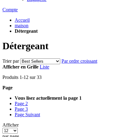
Compte
Accueil
maison
Détergeant
Détergeant
Trier par
Par ordre croissant
Afficher en
Grille
Liste
Produits
1
-
12
sur
33
Page
Vous lisez actuellement la page
1
Page
2
Page
3
Page
Suivant
Afficher
par page