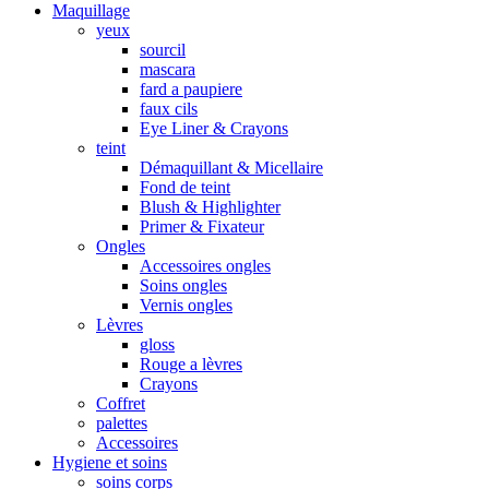
Maquillage
yeux
sourcil
mascara
fard a paupiere
faux cils
Eye Liner & Crayons
teint
Démaquillant & Micellaire
Fond de teint
Blush & Highlighter
Primer & Fixateur
Ongles
Accessoires ongles
Soins ongles
Vernis ongles
Lèvres
gloss
Rouge a lèvres
Crayons
Coffret
palettes
Accessoires
Hygiene et soins
soins corps