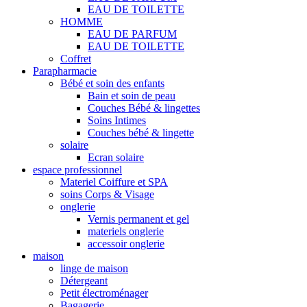
EAU DE TOILETTE
HOMME
EAU DE PARFUM
EAU DE TOILETTE
Coffret
Parapharmacie
Bébé et soin des enfants
Bain et soin de peau
Couches Bébé & lingettes
Soins Intimes
Couches bébé & lingette
solaire
Ecran solaire
espace professionnel
Materiel Coiffure et SPA
soins Corps & Visage
onglerie
Vernis permanent et gel
materiels onglerie
accessoir onglerie
maison
linge de maison
Détergeant
Petit électroménager
Bagagerie