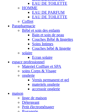
EAU DE TOILETTE
HOMME
EAU DE PARFUM
EAU DE TOILETTE
Coffret
Parapharmacie
Bébé et soin des enfants
Bain et soin de peau
Couches Bébé & lingettes
Soins Intimes
Couches bébé & lingette
solaire
Ecran solaire
espace professionnel
Materiel Coiffure et SPA
soins Corps & Visage
onglerie
Vernis permanent et gel
materiels onglerie
accessoir onglerie
maison
linge de maison
Détergeant
Petit électroménager
Bagagerie