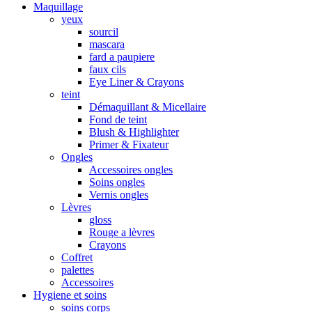
Maquillage
yeux
sourcil
mascara
fard a paupiere
faux cils
Eye Liner & Crayons
teint
Démaquillant & Micellaire
Fond de teint
Blush & Highlighter
Primer & Fixateur
Ongles
Accessoires ongles
Soins ongles
Vernis ongles
Lèvres
gloss
Rouge a lèvres
Crayons
Coffret
palettes
Accessoires
Hygiene et soins
soins corps