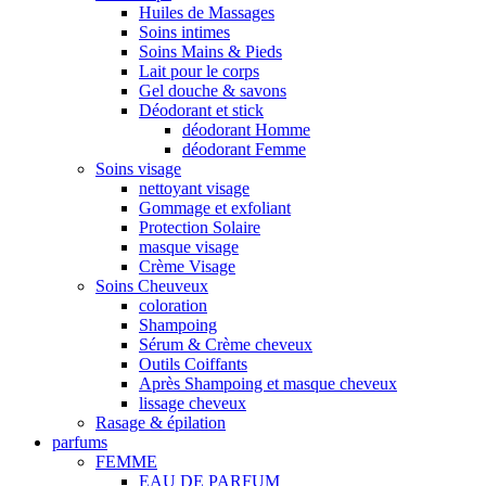
Huiles de Massages
Soins intimes
Soins Mains & Pieds
Lait pour le corps
Gel douche & savons
Déodorant et stick
déodorant Homme
déodorant Femme
Soins visage
nettoyant visage
Gommage et exfoliant
Protection Solaire
masque visage
Crème Visage
Soins Cheuveux
coloration
Shampoing
Sérum & Crème cheveux
Outils Coiffants
Après Shampoing et masque cheveux
lissage cheveux
Rasage & épilation
parfums
FEMME
EAU DE PARFUM