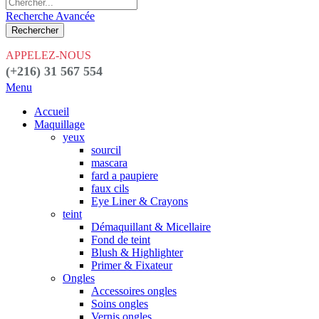
Recherche Avancée
Rechercher
APPELEZ-NOUS
(+216) 31 567 554
Menu
Accueil
Maquillage
yeux
sourcil
mascara
fard a paupiere
faux cils
Eye Liner & Crayons
teint
Démaquillant & Micellaire
Fond de teint
Blush & Highlighter
Primer & Fixateur
Ongles
Accessoires ongles
Soins ongles
Vernis ongles