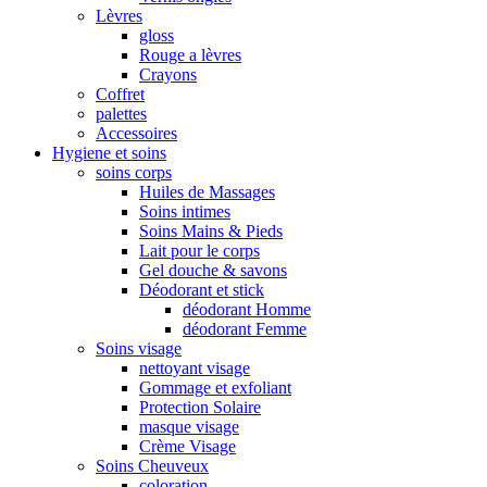
Lèvres
gloss
Rouge a lèvres
Crayons
Coffret
palettes
Accessoires
Hygiene et soins
soins corps
Huiles de Massages
Soins intimes
Soins Mains & Pieds
Lait pour le corps
Gel douche & savons
Déodorant et stick
déodorant Homme
déodorant Femme
Soins visage
nettoyant visage
Gommage et exfoliant
Protection Solaire
masque visage
Crème Visage
Soins Cheuveux
coloration