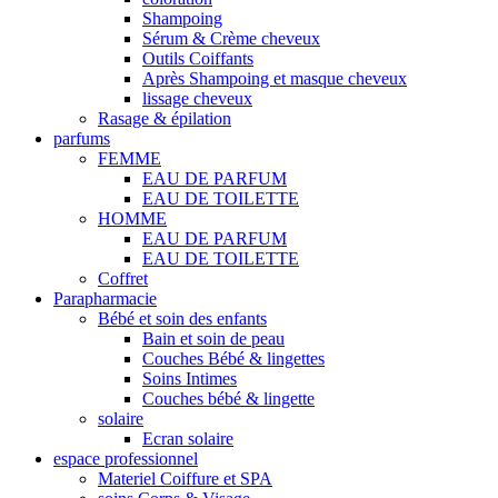
Shampoing
Sérum & Crème cheveux
Outils Coiffants
Après Shampoing et masque cheveux
lissage cheveux
Rasage & épilation
parfums
FEMME
EAU DE PARFUM
EAU DE TOILETTE
HOMME
EAU DE PARFUM
EAU DE TOILETTE
Coffret
Parapharmacie
Bébé et soin des enfants
Bain et soin de peau
Couches Bébé & lingettes
Soins Intimes
Couches bébé & lingette
solaire
Ecran solaire
espace professionnel
Materiel Coiffure et SPA