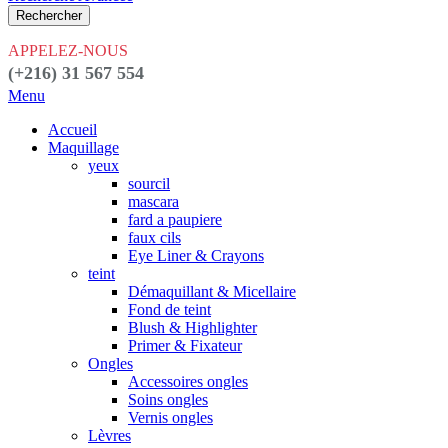
Rechercher
APPELEZ-NOUS
(+216) 31 567 554
Menu
Accueil
Maquillage
yeux
sourcil
mascara
fard a paupiere
faux cils
Eye Liner & Crayons
teint
Démaquillant & Micellaire
Fond de teint
Blush & Highlighter
Primer & Fixateur
Ongles
Accessoires ongles
Soins ongles
Vernis ongles
Lèvres