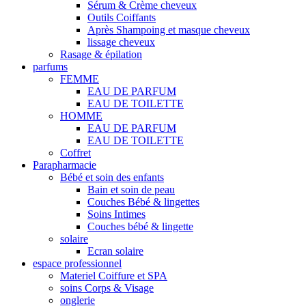
Sérum & Crème cheveux
Outils Coiffants
Après Shampoing et masque cheveux
lissage cheveux
Rasage & épilation
parfums
FEMME
EAU DE PARFUM
EAU DE TOILETTE
HOMME
EAU DE PARFUM
EAU DE TOILETTE
Coffret
Parapharmacie
Bébé et soin des enfants
Bain et soin de peau
Couches Bébé & lingettes
Soins Intimes
Couches bébé & lingette
solaire
Ecran solaire
espace professionnel
Materiel Coiffure et SPA
soins Corps & Visage
onglerie