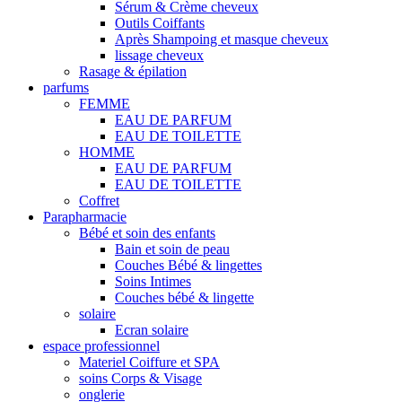
Sérum & Crème cheveux
Outils Coiffants
Après Shampoing et masque cheveux
lissage cheveux
Rasage & épilation
parfums
FEMME
EAU DE PARFUM
EAU DE TOILETTE
HOMME
EAU DE PARFUM
EAU DE TOILETTE
Coffret
Parapharmacie
Bébé et soin des enfants
Bain et soin de peau
Couches Bébé & lingettes
Soins Intimes
Couches bébé & lingette
solaire
Ecran solaire
espace professionnel
Materiel Coiffure et SPA
soins Corps & Visage
onglerie