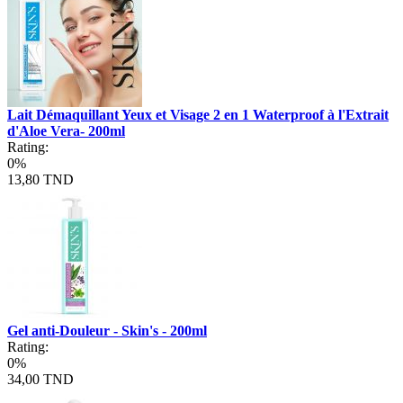
Lait Démaquillant Yeux et Visage 2 en 1 Waterproof à l'Extrait
d'Aloe Vera- 200ml
Rating:
0%
13,80 TND
Gel anti-Douleur - Skin's - 200ml
Rating:
0%
34,00 TND