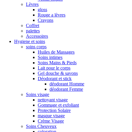
Lèvres
gloss
Rouge a lèvres
Crayons
Coffret
palettes
Accessoires
Hygiene et soins
soins corps
Huiles de Massages
Soins intimes
Soins Mains & Pieds
Lait pour le corps
Gel douche & savons
Déodorant et stick
déodorant Homme
déodorant Femme
Soins visage
nettoyant visage
Gommage et exfoliant
Protection Solaire
masque visage
Crème Visage
Soins Cheuveux
coloration