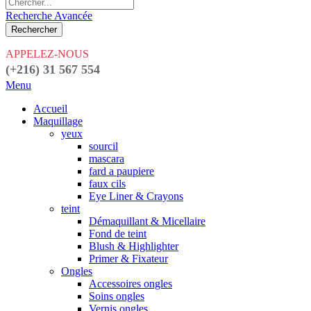
Recherche Avancée
Rechercher
APPELEZ-NOUS
(+216) 31 567 554
Menu
Accueil
Maquillage
yeux
sourcil
mascara
fard a paupiere
faux cils
Eye Liner & Crayons
teint
Démaquillant & Micellaire
Fond de teint
Blush & Highlighter
Primer & Fixateur
Ongles
Accessoires ongles
Soins ongles
Vernis ongles