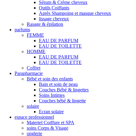
Sérum & Crème cheveux
Outils Coiffants
Après Shampoing et masque cheveux
lissage cheveux
Rasage & épilation
parfums
FEMME
EAU DE PARFUM
EAU DE TOILETTE
HOMME
EAU DE PARFUM
EAU DE TOILETTE
Coffret
Parapharmacie
Bébé et soin des enfants
Bain et soin de peau
Couches Bébé & lingettes
Soins Intimes
Couches bébé & lingette
solaire
Ecran solaire
espace professionnel
Materiel Coiffure et SPA
soins Corps & Visage
onglerie