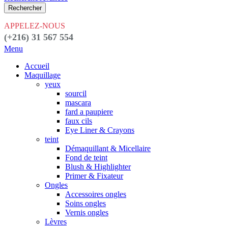
Rechercher
APPELEZ-NOUS
(+216) 31 567 554
Menu
Accueil
Maquillage
yeux
sourcil
mascara
fard a paupiere
faux cils
Eye Liner & Crayons
teint
Démaquillant & Micellaire
Fond de teint
Blush & Highlighter
Primer & Fixateur
Ongles
Accessoires ongles
Soins ongles
Vernis ongles
Lèvres