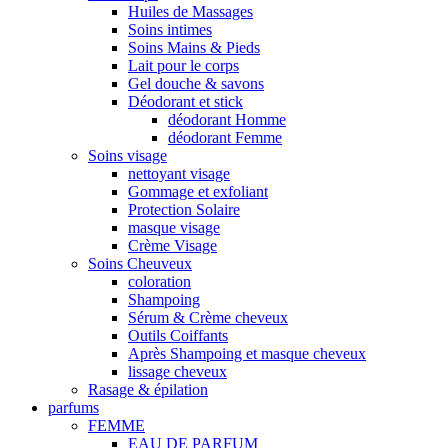
Huiles de Massages
Soins intimes
Soins Mains & Pieds
Lait pour le corps
Gel douche & savons
Déodorant et stick
déodorant Homme
déodorant Femme
Soins visage
nettoyant visage
Gommage et exfoliant
Protection Solaire
masque visage
Crème Visage
Soins Cheuveux
coloration
Shampoing
Sérum & Crème cheveux
Outils Coiffants
Après Shampoing et masque cheveux
lissage cheveux
Rasage & épilation
parfums
FEMME
EAU DE PARFUM