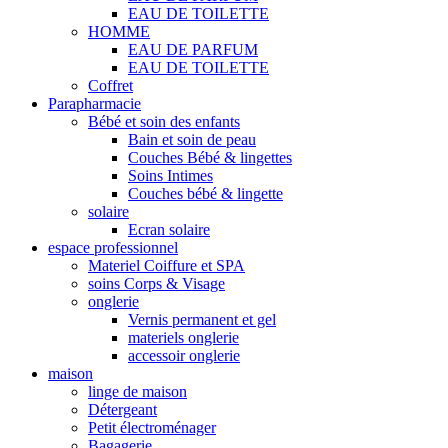
EAU DE TOILETTE
HOMME
EAU DE PARFUM
EAU DE TOILETTE
Coffret
Parapharmacie
Bébé et soin des enfants
Bain et soin de peau
Couches Bébé & lingettes
Soins Intimes
Couches bébé & lingette
solaire
Ecran solaire
espace professionnel
Materiel Coiffure et SPA
soins Corps & Visage
onglerie
Vernis permanent et gel
materiels onglerie
accessoir onglerie
maison
linge de maison
Détergeant
Petit électroménager
Bagagerie