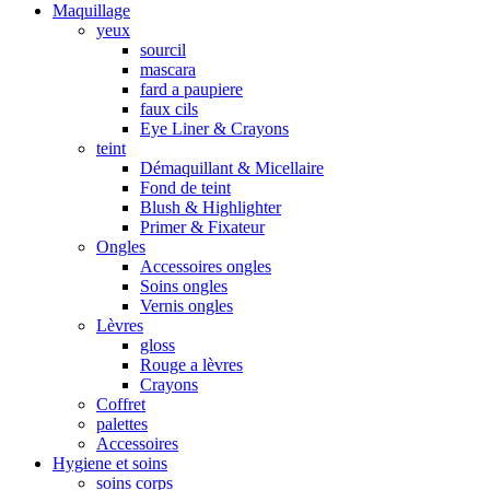
Maquillage
yeux
sourcil
mascara
fard a paupiere
faux cils
Eye Liner & Crayons
teint
Démaquillant & Micellaire
Fond de teint
Blush & Highlighter
Primer & Fixateur
Ongles
Accessoires ongles
Soins ongles
Vernis ongles
Lèvres
gloss
Rouge a lèvres
Crayons
Coffret
palettes
Accessoires
Hygiene et soins
soins corps