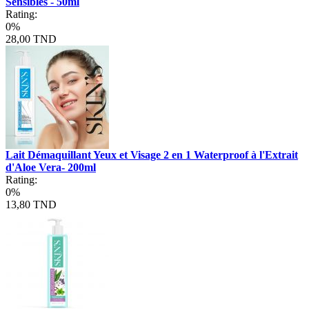
Sensibles - 50ml
Rating:
0%
28,00 TND
Lait Démaquillant Yeux et Visage 2 en 1 Waterproof à l'Extrait
d'Aloe Vera- 200ml
Rating:
0%
13,80 TND