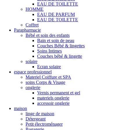
EAU DE TOILETTE
HOMME
EAU DE PARFUM
EAU DE TOILETTE
Coffret
Parapharmacie
Bébé et soin des enfants
Bain et soin de peau
Couches Bébé & lingettes
Soins Intimes
Couches bébé & lingette
solaire
Ecran solaire
espace professionnel
Materiel Coiffure et SPA
soins Corps & Visage
onglerie
Vernis permanent et gel
materiels onglerie
accessoir onglerie
maison
linge de maison
Détergeant
Petit électroménager
Bagagerie