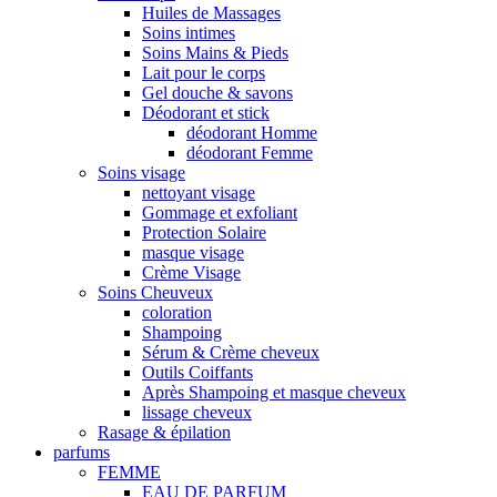
Huiles de Massages
Soins intimes
Soins Mains & Pieds
Lait pour le corps
Gel douche & savons
Déodorant et stick
déodorant Homme
déodorant Femme
Soins visage
nettoyant visage
Gommage et exfoliant
Protection Solaire
masque visage
Crème Visage
Soins Cheuveux
coloration
Shampoing
Sérum & Crème cheveux
Outils Coiffants
Après Shampoing et masque cheveux
lissage cheveux
Rasage & épilation
parfums
FEMME
EAU DE PARFUM