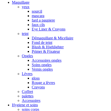
Maquillage
yeux
sourcil
mascara
fard a paupiere
faux cils
Eye Liner & Crayons
teint
Démaquillant & Micellaire
Fond de teint
Blush & Highlighter
Primer & Fixateur
Ongles
Accessoires ongles
Soins ongles
Vernis ongles
Lèvres
gloss
Rouge a lèvres
Crayons
Coffret
palettes
Accessoires
Hygiene et soins
soins corps