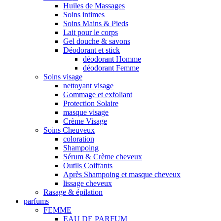
Huiles de Massages
Soins intimes
Soins Mains & Pieds
Lait pour le corps
Gel douche & savons
Déodorant et stick
déodorant Homme
déodorant Femme
Soins visage
nettoyant visage
Gommage et exfoliant
Protection Solaire
masque visage
Crème Visage
Soins Cheuveux
coloration
Shampoing
Sérum & Crème cheveux
Outils Coiffants
Après Shampoing et masque cheveux
lissage cheveux
Rasage & épilation
parfums
FEMME
EAU DE PARFUM