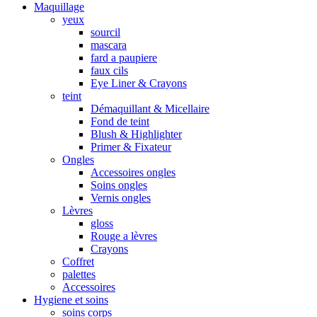
Maquillage
yeux
sourcil
mascara
fard a paupiere
faux cils
Eye Liner & Crayons
teint
Démaquillant & Micellaire
Fond de teint
Blush & Highlighter
Primer & Fixateur
Ongles
Accessoires ongles
Soins ongles
Vernis ongles
Lèvres
gloss
Rouge a lèvres
Crayons
Coffret
palettes
Accessoires
Hygiene et soins
soins corps