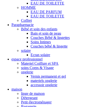
EAU DE TOILETTE
HOMME
EAU DE PARFUM
EAU DE TOILETTE
Coffret
Parapharmacie
Bébé et soin des enfants
Bain et soin de peau
Couches Bébé & lingettes
Soins Intimes
Couches bébé & lingette
solaire
Ecran solaire
espace professionnel
Materiel Coiffure et SPA
soins Corps & Visage
onglerie
Vernis permanent et gel
materiels onglerie
accessoir onglerie
maison
linge de maison
Détergeant
Petit électroménager
Bagagerie